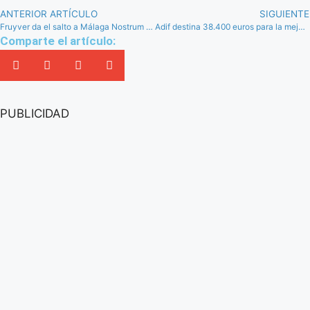
ANTERIOR ARTÍCULO
SIGUIENTE
Fruyver da el salto a Málaga Nostrum de la mano Samoy
Adif destina 38.400 euros para la mejora de la iluminación en la Estación de AVE Antequera – Santa Ana
Comparte el artículo:
PUBLICIDAD