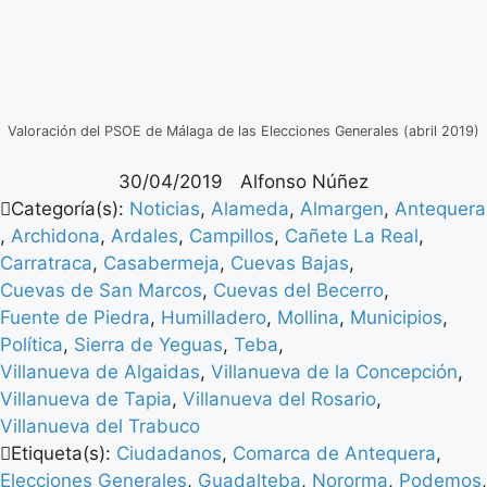
Valoración del PSOE de Málaga de las Elecciones Generales (abril 2019)
30/04/2019
Alfonso Núñez
Categoría(s):
Noticias
,
Alameda
,
Almargen
,
Antequera
,
Archidona
,
Ardales
,
Campillos
,
Cañete La Real
,
Carratraca
,
Casabermeja
,
Cuevas Bajas
,
Cuevas de San Marcos
,
Cuevas del Becerro
,
Fuente de Piedra
,
Humilladero
,
Mollina
,
Municipios
,
Política
,
Sierra de Yeguas
,
Teba
,
Villanueva de Algaidas
,
Villanueva de la Concepción
,
Villanueva de Tapia
,
Villanueva del Rosario
,
Villanueva del Trabuco
Etiqueta(s):
Ciudadanos
,
Comarca de Antequera
,
Elecciones Generales
,
Guadalteba
,
Nororma
,
Podemos
,