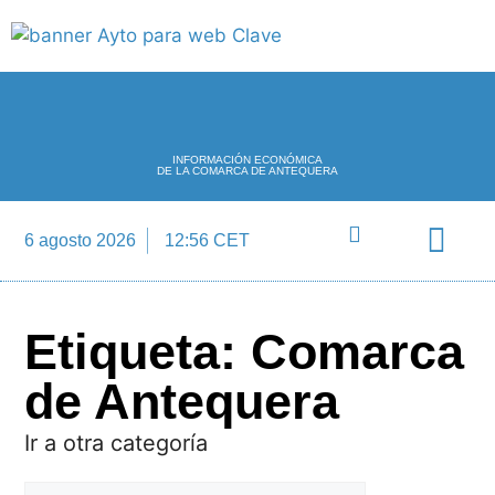
INFORMACIÓN ECONÓMICA
DE LA COMARCA DE ANTEQUERA
6 agosto 2026
12:56 CET
Directorio Empre
Etiqueta: Comarca
de Antequera
Ir a otra categoría