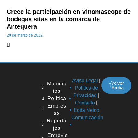
Crece la participación en Vinomascope de
bodegas sitas en la comarca de
Antequera
20 de marzo de 2022
Aviso Legal
|
Volver
Municip
Arriba
Política de
ios
Privacidad
|
Política
Contacto
|
Empres
Edita Neico
as
Comunicación
Reporta
jes
Entrevis