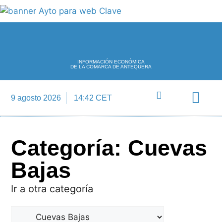
INFORMACIÓN ECONÓMICA
DE LA COMARCA DE ANTEQUERA
9 agosto 2026
14:42 CET
Directorio Empre
Categoría: Cuevas
Bajas
Ir a otra categoría