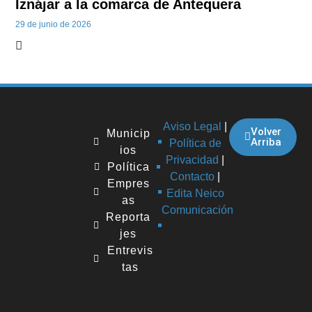
Iznájar a la comarca de Antequera
29 de junio de 2026
Aviso Legal
|
Volver
Municip
Arriba
Política de
ios
Privacidad
|
Política
Contacto
|
Empres
Edita Neico
as
Comunicación
Reporta
jes
Entrevis
tas