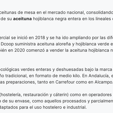
ceitunas de mesa en el mercado nacional, consolidando
o de su
aceituna
hojiblanca negra entera en los lineale
al se inició en 2018 y se ha ido ampliando por las dife
o Dcoop suministra aceituna aloreña y hojiblanca verde 
bién en 2020 comenzó a vender la aceituna hojiblanca
 ecológicas verdes enteras y deshuesadas bajo la marca
ño tradicional, en formato de medio kilo. En Andalucía,
ntas preparaciones, tanto en Carrefour como en Alcampo
hostelería, restauración y cáterin) como en operadores 
o de su envase, como aquellos procesados y parcialme
aptados para el uso hostelero e industrial.