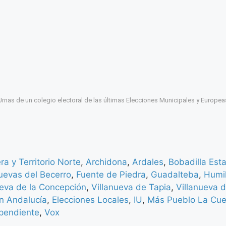
Urnas de un colegio electoral de las últimas Elecciones Municipales y Europea
a y Territorio Norte
,
Archidona
,
Ardales
,
Bobadilla Est
uevas del Becerro
,
Fuente de Piedra
,
Guadalteba
,
Humi
ueva de la Concepción
,
Villanueva de Tapia
,
Villanueva d
n Andalucía
,
Elecciones Locales
,
IU
,
Más Pueblo La Cu
pendiente
,
Vox