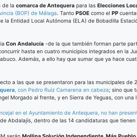
s de la
comarca de Antequera
para las
Elecciones Loc
rovincia (BOP) de Málaga
. Tanto
PSOE
como el
PP
cuenta
 de la Entidad Local Autónoma (ELA) de Bobadilla Estaci
ia
Con Andalucía
-de la que también forman parte par
concurrir hasta en cuatro municipios integrados en la J
Trabuco. Además, a ello hay que sumar que ya hace cuat
to a las que se presentaron para las municipales de 201
quera
, con Pedro Ruiz Camarena en cabeza
; sino que
gel Morgado al frente, y en Sierra de Yeguas, con una l
cejal en el Ayuntamiento de Antequera, no han presenta
e de Abdalajís, dentro de las 14 candidaturas que tienen
28M serán
Mollina Solución Independiente, Más Puebl