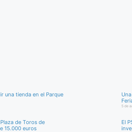
r una tienda en el Parque
Una 
Fer
5 de a
a Plaza de Toros de
El P
de 15.000 euros
inve