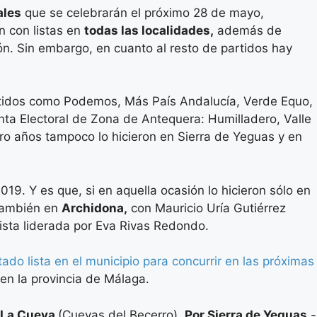
ales
que se celebrarán el próximo 28 de mayo,
n con listas en
todas las localidades,
además de
ón. Sin embargo, en cuanto al resto de partidos hay
tidos como Podemos, Más País Andalucía, Verde Equo,
unta Electoral de Zona de Antequera: Humilladero, Valle
ro años tampoco lo hicieron en Sierra de Yeguas y en
9. Y es que, si en aquella ocasión lo hicieron sólo en
 también en
Archidona,
con Mauricio Uría Gutiérrez
ista liderada por Eva Rivas Redondo.
do lista en el municipio para concurrir en las próximas
 en la provincia de Málaga.
o La Cueva
(Cuevas del Becerro),
Por Sierra de Yeguas
-