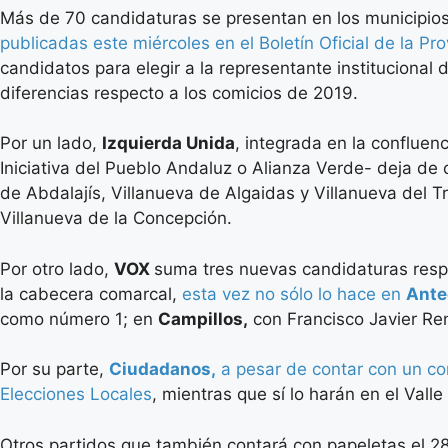
Más de 70 candidaturas se presentan en los municipio
publicadas este miércoles en el Boletín Oficial de la P
candidatos para elegir a la representante institucional
diferencias respecto a los comicios de 2019.
Por un lado,
Izquierda Unida
, integrada en la confluenc
Iniciativa del Pueblo Andaluz o Alianza Verde- deja de 
de Abdalajís, Villanueva de Algaidas y Villanueva del 
Villanueva de la Concepción.
Por otro lado,
VOX
suma tres nuevas candidaturas respec
la cabecera comarcal,
esta vez no sólo lo hace en
Ante
como número 1; en
Campillos,
con Francisco Javier Ren
Por su parte,
Ciudadanos,
a pesar de contar con un con
Elecciones Locales
, mientras que sí lo harán en el Vall
Otros partidos que también contará con papeletas el 