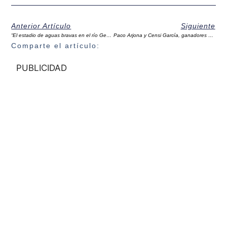
Anterior Artículo
Siguiente
“El estadio de aguas bravas en el río Genil va a ser un punto de inflexión importante”
Paco Arjona y Censi García, ganadores del I Torneo de Golf Clínica Dental Bucoral
Comparte el artículo:
PUBLICIDAD