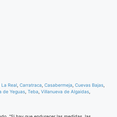
 La Real
,
Carratraca
,
Casabermeja
,
Cuevas Bajas
,
ra de Yeguas
,
Teba
,
Villanueva de Algaidas
,
odo. “Si hay que endurecer las medidas, las