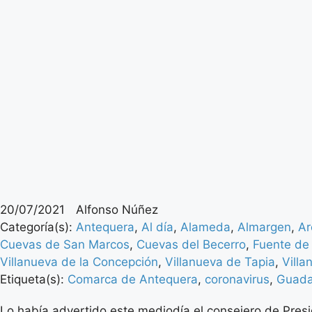
20/07/2021
Alfonso Núñez
Categoría(s):
Antequera
,
Al día
,
Alameda
,
Almargen
,
Ar
Cuevas de San Marcos
,
Cuevas del Becerro
,
Fuente de
Villanueva de la Concepción
,
Villanueva de Tapia
,
Villa
Etiqueta(s):
Comarca de Antequera
,
coronavirus
,
Guada
Lo había advertido este mediodía el consejero de Presi