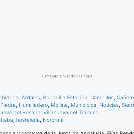
Camarero sirviendo una copa
chidona
,
Ardales
,
Bobadilla Estación
,
Campillos
,
Cañete
 Piedra
,
Humilladero
,
Mollina
,
Municipios
,
Noticias
,
Sier
nueva del Rosario
,
Villanueva del Trabuco
lteba
,
hostelería
,
Nororma
dencia y portavoz de la Junta de Andalucía, Elías Bend