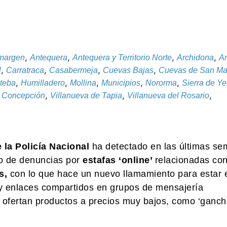
,
,
,
,
margen
Antequera
Antequera y Territorio Norte
Archidona
Ar
,
,
,
,
l
Carratraca
Casabermeja
Cuevas Bajas
Cuevas de San Ma
,
,
,
,
,
teba
Humilladero
Mollina
Municipios
Nororma
Sierra de Y
,
,
,
a Concepción
Villanueva de Tapia
Villanueva del Rosario
 la Policía Nacional
ha detectado en las últimas s
ro de denuncias por
estafas ‘online’
relacionadas co
s,
con lo que hace un nuevo llamamiento para estar 
 y enlaces compartidos en grupos de mensajería
ofertan productos a precios muy bajos, como ‘ganch