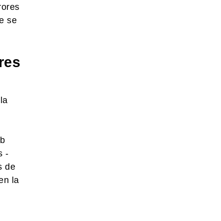
rores
e se
res
la
eb
s -
s de
en la