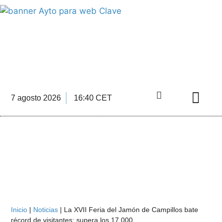
INFORMACIÓN ECONÓMICA
DE LA COMARCA DE ANTEQUERA
7 agosto 2026
16:40 CET
Directorio Empre
Inicio
|
Noticias
|
La XVII Feria del Jamón de Campillos bate
récord de visitantes: supera los 17.000