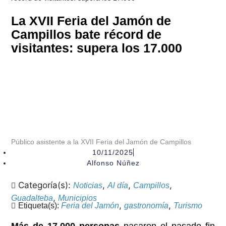
La XVII Feria del Jamón de
Campillos bate récord de
visitantes: supera los 17.000
Público asistente a la XVII Feria del Jamón de Campillos
10/11/2025
Alfonso Núñez
Categoría(s):
,
,
,
Noticias
Al día
Campillos
,
Guadalteba
Municipios
,
,
Etiqueta(s):
Feria del Jamón
gastronomía
Turismo
Más de 17.000 personas
pasaron el pasado fin