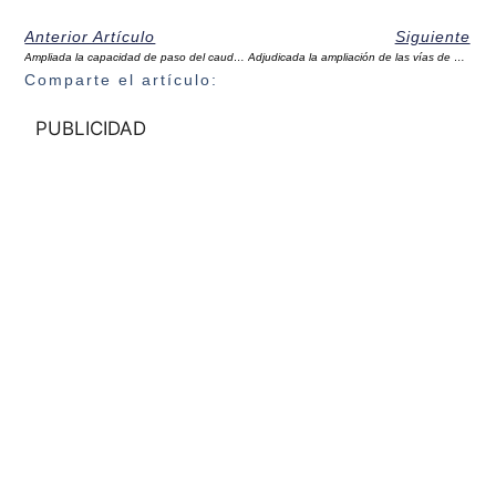
Anterior Artículo
Siguiente
Ampliada la capacidad de paso del caudal del puente del camino entre La Joya y el Valle de Abdalajís
Adjudicada la ampliación de las vías de apartado para trenes de mercancías en Bobadilla Estación
Comparte el artículo:
PUBLICIDAD