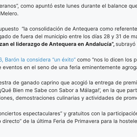
eranos”, como apuntó este lunes durante el balance que
 Melero.
a supuesto “la consolidación de Antequera como referent
gado de fuera del municipio entre los días 28 y 31 de m
an el liderazgo de Antequera en Andalucía”,
subrayó
6, Barón la considera “un éxito”
como “nos lo dicen los p
de eventos en el seno de una feria eminentemente agro
stra de ganado caprino que acogió la entrega de prem
 ¡Qué Bien me Sabe con Sabor a Málaga!’, en la que par
iones, demostraciones culinarias y actividades de prom
onciertos espectaculares” y gratuitos con la participac
 directo” de la última Feria de Primavera para la hosteler