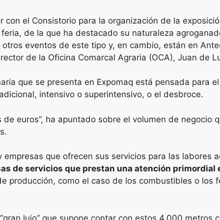
con el Consistorio para la organización de la exposici
 feria, de la que ha destacado su naturaleza agroganade
 otros eventos de este tipo y, en cambio, están en Anteq
irector de la Oficina Comarcal Agraria (OCA), Juan de Lu
ia que se presenta en Expomaq está pensada para el ol
radicional, intensivo o superintensivo, o el desbroce.
es de euros”, ha apuntado sobre el volumen de negocio q
s.
mpresas que ofrecen sus servicios para las labores agr
s de servicios que prestan una atención primordial 
 producción, como el caso de los combustibles o los fer
el “gran lujo” que supone contar con estos 4.000 metros