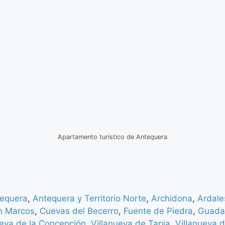
Apartamento turístico de Antequera
equera
,
Antequera y Territorio Norte
,
Archidona
,
Ardale
n Marcos
,
Cuevas del Becerro
,
Fuente de Piedra
,
Guada
ueva de la Concepción
,
Villanueva de Tapia
,
Villanueva d