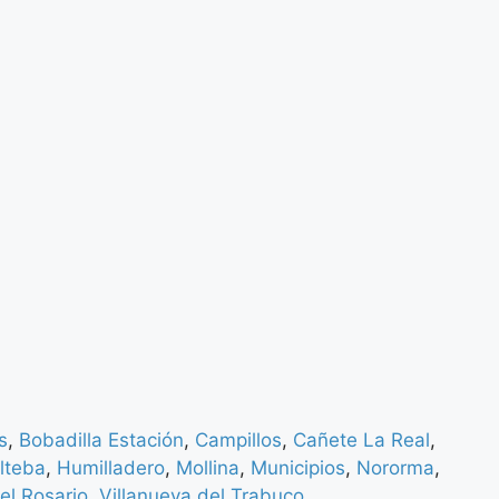
s
,
Bobadilla Estación
,
Campillos
,
Cañete La Real
,
lteba
,
Humilladero
,
Mollina
,
Municipios
,
Nororma
,
el Rosario
,
Villanueva del Trabuco