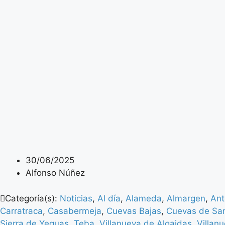
30/06/2025
Alfonso Núñez
Categoría(s):
Noticias
,
Al día
,
Alameda
,
Almargen
,
Ant
Carratraca
,
Casabermeja
,
Cuevas Bajas
,
Cuevas de Sa
Sierra de Yeguas
,
Teba
,
Villanueva de Algaidas
,
Villan