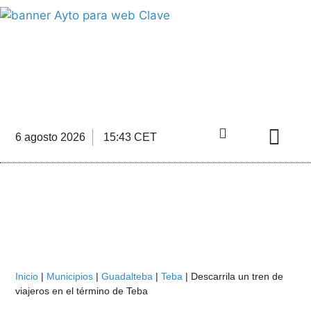
INFORMACIÓN ECONÓMICA
DE LA COMARCA DE ANTEQUERA
6 agosto 2026
15:43 CET
Directorio Empre
Inicio
|
Municipios
|
Guadalteba
|
Teba
|
Descarrila un tren de
viajeros en el término de Teba