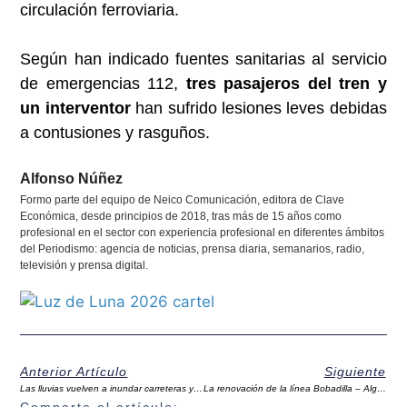
circulación ferroviaria.
Según han indicado fuentes sanitarias al servicio
de emergencias 112,
tres pasajeros del tren y
un interventor
han sufrido lesiones leves debidas
a contusiones y rasguños.
Alfonso Núñez
Formo parte del equipo de Neico Comunicación, editora de Clave
Económica, desde principios de 2018, tras más de 15 años como
profesional en el sector con experiencia profesional en diferentes ámbitos
del Periodismo: agencia de noticias, prensa diaria, semanarios, radio,
televisión y prensa digital.
Anterior Artículo
Siguiente
Las lluvias vuelven a inundar carreteras y caminos de la zona del Guadalteba
La renovación de la línea Bobadilla – Algeciras, en los fondos Next Generation UE pedidos para Andalucía
Comparte el artículo: