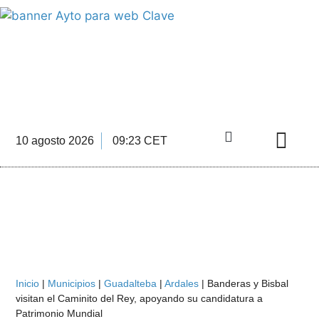
INFORMACIÓN ECONÓMICA
DE LA COMARCA DE ANTEQUERA
10 agosto 2026
09:23 CET
Directorio Empre
Inicio
|
Municipios
|
Guadalteba
|
Ardales
|
Banderas y Bisbal
visitan el Caminito del Rey, apoyando su candidatura a
Patrimonio Mundial