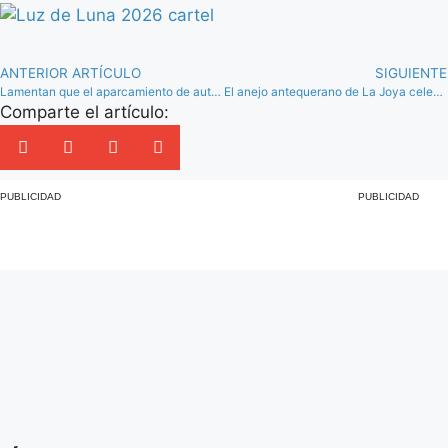
ANTERIOR ARTÍCULO
SIGUIENTE
Lamentan que el aparcamiento de autocaravanas de Antequera “prácticamente se está colapsando”
El anejo antequerano de La Joya celebra su VI Día del Chivo el 16 de marzo
Comparte el artículo:
PUBLICIDAD
PUBLICIDAD