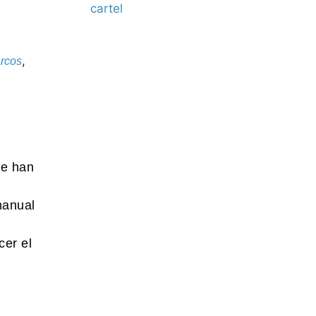
,
rcos
se han
manual
cer el