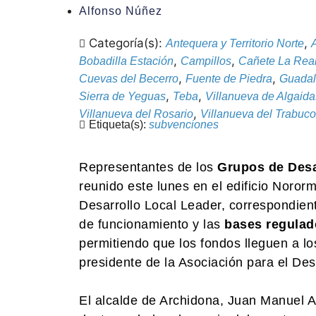
Alfonso Núñez
Categoría(s):
,
Antequera y Territorio Norte
A
,
,
Bobadilla Estación
Campillos
Cañete La Rea
,
,
Cuevas del Becerro
Fuente de Piedra
Guadal
,
,
Sierra de Yeguas
Teba
Villanueva de Algaida
,
Villanueva del Rosario
Villanueva del Trabuco
Etiqueta(s):
subvenciones
Representantes de los
Grupos de Desa
reunido este lunes en el edificio Noror
Desarrollo Local Leader, correspondien
de funcionamiento y las
bases regula
permitiendo que los fondos lleguen a l
presidente de la Asociación para el De
El alcalde de Archidona, Juan Manuel Al