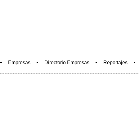
INFORMACIÓN ECONÓMICA
DE LA COMARCA DE ANTEQUERA
Empresas
Directorio Empresas
Reportajes