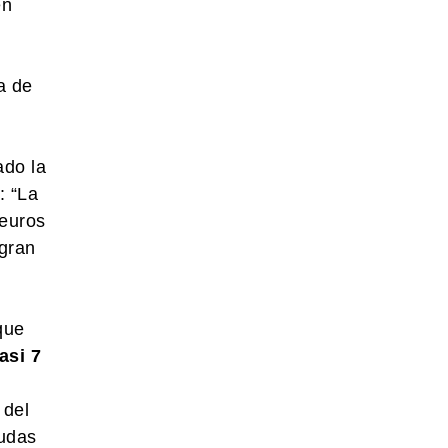
en
a de
ado la
: “La
 euros
 gran
que
asi 7
 del
yudas