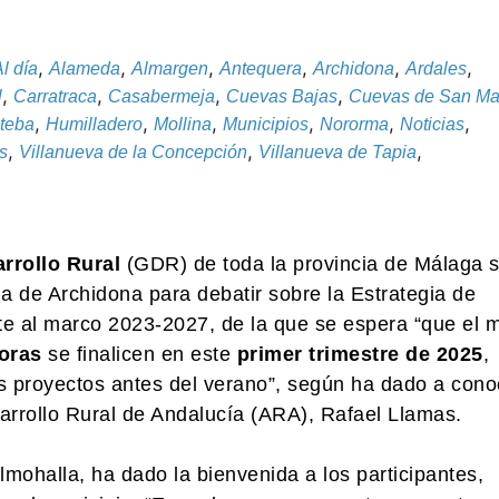
,
,
,
,
,
,
l día
Alameda
Almargen
Antequera
Archidona
Ardales
,
,
,
,
l
Carratraca
Casabermeja
Cuevas Bajas
Cuevas de San Ma
,
,
,
,
,
,
teba
Humilladero
Mollina
Municipios
Nororma
Noticias
,
,
,
s
Villanueva de la Concepción
Villanueva de Tapia
rrollo Rural
(GDR) de toda la provincia de Málaga 
ma de Archidona para debatir sobre la Estrategia de
te al marco 2023-2027, de la que se espera “que el 
doras
se finalicen en este
primer trimestre de 2025
,
os proyectos antes del verano”, según ha dado a cono
sarrollo Rural de Andalucía (ARA), Rafael Llamas.
mohalla, ha dado la bienvenida a los participantes,