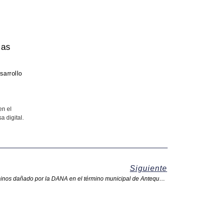
sarrollo
en el
a digital.
Siguiente
Reclaman reparar “cuanto antes” los caminos dañado por la DANA en el término municipal de Antequera