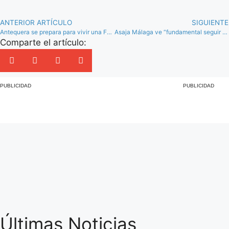
ANTERIOR ARTÍCULO
SIGUIENTE
Antequera se prepara para vivir una Feria de Primavera y Agrogant “sin barreras”
Asaja Málaga ve “fundamental seguir trabajando” para aprovechar el agua regenerada en el sector agrícola
Comparte el artículo:
PUBLICIDAD
PUBLICIDAD
Últimas Noticias