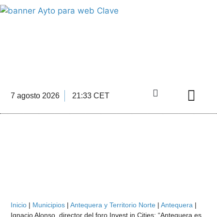
INFORMACIÓN ECONÓMICA
DE LA COMARCA DE ANTEQUERA
7 agosto 2026
21:33 CET
Directorio Empre
Inicio
|
Municipios
|
Antequera y Territorio Norte
|
Antequera
|
Ignacio Alonso, director del foro Invest in Cities: “Antequera es