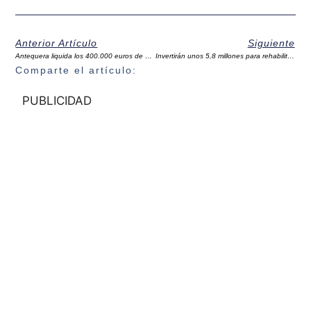
Anterior Artículo
Siguiente
Antequera liquida los 400.000 euros de su deuda en Aguas de los Verdiales con Endesa
Invertirán unos 5,8 millones para rehabilitar carreteras comarcales afectadas por temporales
Comparte el artículo:
PUBLICIDAD