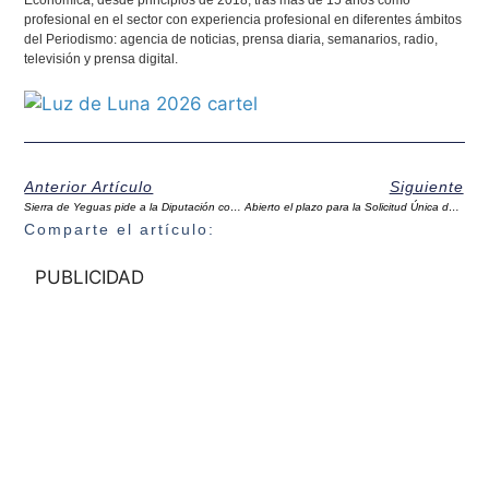
Económica, desde principios de 2018, tras más de 15 años como
profesional en el sector con experiencia profesional en diferentes ámbitos
del Periodismo: agencia de noticias, prensa diaria, semanarios, radio,
televisión y prensa digital.
Anterior Artículo
Siguiente
Sierra de Yeguas pide a la Diputación convertir el 100% del Plan de Asistencia y Cooperación en fondos incondicionados
Abierto el plazo para la Solicitud Única de ayudas de la PAC
Comparte el artículo:
PUBLICIDAD