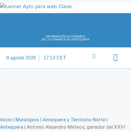
INFORMACIÓN ECONÓMICA
DE LA COMARCA DE ANTEQUERA
8 agosto 2026
17:13 CET
Directorio Empre
Inicio
|
Municipios
|
Antequera y Territorio Norte
|
Antequera
|
Antonio Alejandro Mateos, ganador del XXVI