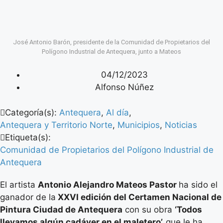
José Antonio Barón, presidente de la Comunidad de Propietarios del
Polígono Industrial de Antequera, junto a Mateos
04/12/2023
Alfonso Núñez
Categoría(s):
Antequera
,
Al día
,
Antequera y Territorio Norte
,
Municipios
,
Noticias
Etiqueta(s):
Comunidad de Propietarios del Polígono Industrial de
Antequera
El artista
Antonio Alejandro Mateos Pastor
ha sido el
ganador de la
XXVI edición del Certamen Nacional de
Pintura Ciudad de Antequera
con su obra
‘Todos
llevamos algún cadáver en el maletero’,
que le ha