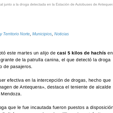
ocal junto a la droga detectada en la Estación de Autobuses de Antequer
,
,
 Territorio Norte
Municipios
Noticias
ptó este martes un alijo de
casi 5 kilos de hachís
en
grante de la patrulla canina, el que detectó la droga
to de pasajeros.
r efectiva en la intercepción de drogas, hecho que
imagen de Antequera», destaca el teniente de alcalde
a Mendoza.
oga que le fue incautada fueron puestos a disposició