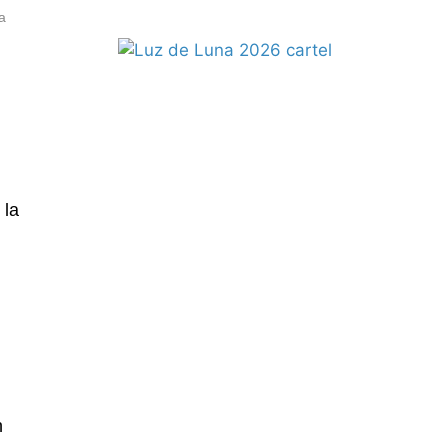
a
 la
n