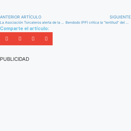
ANTERIOR ARTÍCULO
SIGUIENTE
La Asociación Torcaleros alerta de la “amenaza sin precedentes” de la planta ‘La Joya H2’ para el Torcal
Bendodo (PP) critica la “lentitud” del Gobierno para restablecer la alta velocidad con Málaga
Comparte el artículo:
PUBLICIDAD