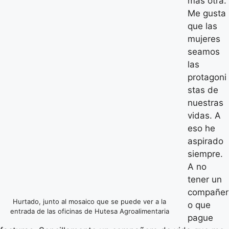
más otra.
Me gusta
que las
mujeres
seamos
las
protagoni
stas de
nuestras
vidas. A
eso he
aspirado
siempre.
A no
tener un
compañer
Hurtado, junto al mosaico que se puede ver a la
o que
entrada de las oficinas de Hutesa Agroalimentaria
pague