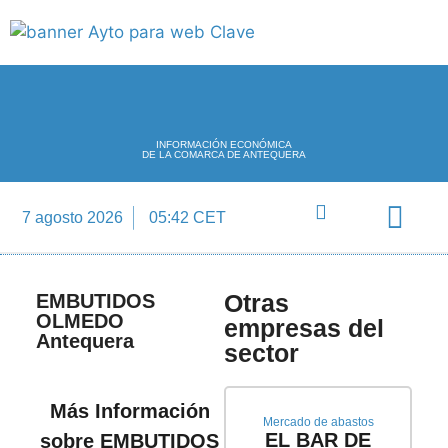
INFORMACIÓN ECONÓMICA
DE LA COMARCA DE ANTEQUERA
7 agosto 2026
05:42 CET
Directorio Empre
Otras
EMBUTIDOS
OLMEDO
empresas del
Antequera
sector
Más Información
Mercado de abastos
EL BAR DE
sobre EMBUTIDOS