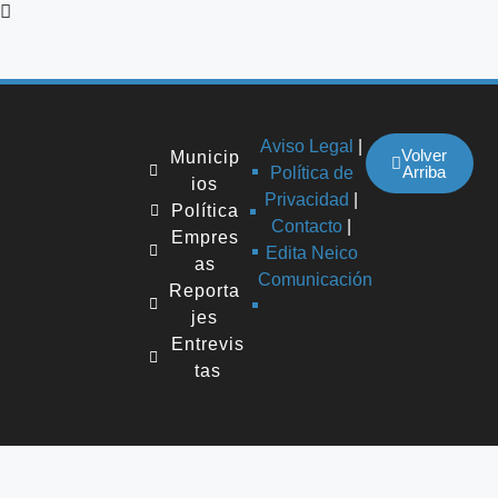
Aviso Legal
|
Volver
Municip
Arriba
Política de
ios
Privacidad
|
Política
Contacto
|
Empres
Edita Neico
as
Comunicación
Reporta
jes
Entrevis
tas