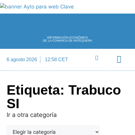
INFORMACIÓN ECONÓMICA
DE LA COMARCA DE ANTEQUERA
6 agosto 2026
12:58 CET
Directorio Empre
Etiqueta: Trabuco
SI
Ir a otra categoría