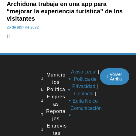
Archidona trabaja en una app para
“mejorar la experiencia turística” de los
visitantes
26 de abril de 2022
Aviso Legal
|
Volver
Municip
Arriba
Política de
ios
Privacidad
|
Política
Contacto
|
Empres
Edita Neico
as
Comunicación
Reporta
jes
Entrevis
tas