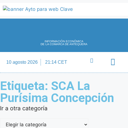
INFORMACIÓN ECONÓMICA
DE LA COMARCA DE ANTEQUERA
10 agosto 2026
21:14 CET
Directorio Empre
Etiqueta: SCA La
Purísima Concepción
Ir a otra categoría