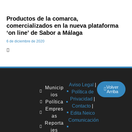
Productos de la comarca,
comercializados en la nueva plataforma
‘on line’ de Sabor a Málaga
6 de diciembre de 2020
Aviso Legal
|
Volver
Municip
Arriba
Política de
ios
Privacidad
|
Política
Contacto
|
Empres
Edita Neico
as
Comunicación
Reporta
jes