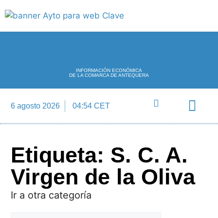
INFORMACIÓN ECONÓMICA
DE LA COMARCA DE ANTEQUERA
6 agosto 2026
04:54 CET
Directorio Empre
Etiqueta: S. C. A.
Virgen de la Oliva
Ir a otra categoría