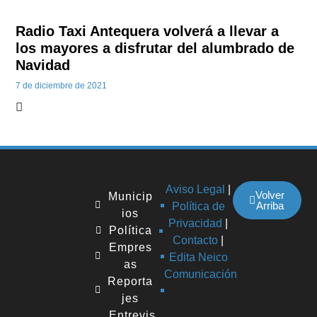
Radio Taxi Antequera volverá a llevar a
los mayores a disfrutar del alumbrado de
Navidad
7 de diciembre de 2021
Aviso Legal
|
Volver
Municip
Arriba
Política de
ios
Privacidad
|
Política
Contacto
|
Empres
Edita Neico
as
Comunicación
Reporta
jes
Entrevis