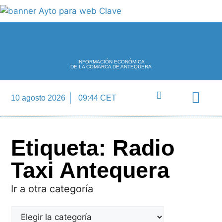
INFORMACIÓN ECONÓMICA
DE LA COMARCA DE ANTEQUERA
10 agosto 2026
09:44 CET
Directorio Empre
Etiqueta: Radio
Taxi Antequera
Ir a otra categoría