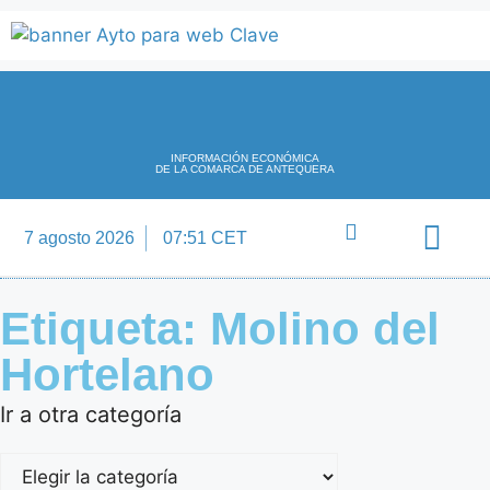
INFORMACIÓN ECONÓMICA
DE LA COMARCA DE ANTEQUERA
7 agosto 2026
07:51 CET
Directorio Empre
Etiqueta: Molino del
Hortelano
Ir a otra categoría