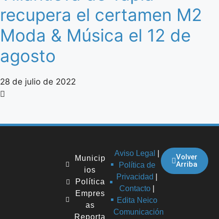
recupera el certamen M2
Moda & Música el 12 de
agosto
28 de julio de 2022
Aviso Legal
|
Volver
Municip
Arriba
Política de
ios
Privacidad
|
Política
Contacto
|
Empres
Edita Neico
as
Comunicación
Reporta