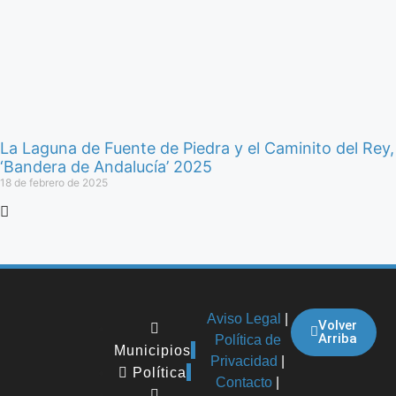
La Laguna de Fuente de Piedra y el Caminito del Rey,
‘Bandera de Andalucía’ 2025
18 de febrero de 2025
Aviso Legal
|
Volver
Arriba
Política de
Municipios
Privacidad
|
Política
Contacto
|