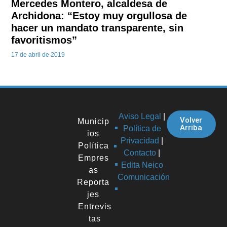
Mercedes Montero, alcaldesa de
Archidona: “Estoy muy orgullosa de
hacer un mandato transparente, sin
favoritismos”
17 de abril de 2019
Aviso Legal
|
Volver
Municip
Arriba
Política de
ios
Privacidad
|
Política
Contacto
|
Empres
Edita Neico
as
Comunicación
Reporta
jes
Entrevis
tas