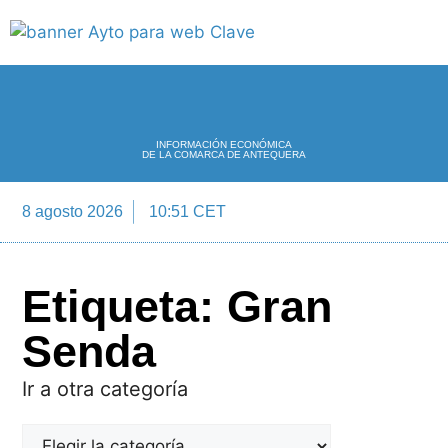
INFORMACIÓN ECONÓMICA
DE LA COMARCA DE ANTEQUERA
8 agosto 2026
10:51 CET
Directorio Empre
Etiqueta: Gran
Senda
Ir a otra categoría