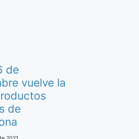
6 de
bre vuelve la
Productos
s de
ona
de 2021