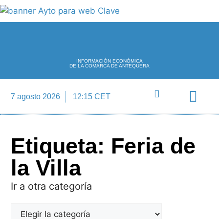
INFORMACIÓN ECONÓMICA
DE LA COMARCA DE ANTEQUERA
7 agosto 2026
12:15 CET
Directorio Empre
Etiqueta: Feria de
la Villa
Ir a otra categoría