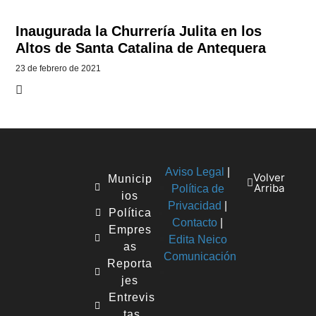
Inaugurada la Churrería Julita en los
Altos de Santa Catalina de Antequera
23 de febrero de 2021
Aviso Legal
|
Volver
Municip
Arriba
Política de
ios
Privacidad
|
Política
Contacto
|
Empres
Edita Neico
as
Comunicación
Reporta
jes
Entrevis
tas