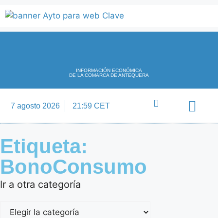
INFORMACIÓN ECONÓMICA
DE LA COMARCA DE ANTEQUERA
7 agosto 2026
21:59 CET
Directorio Empre
Etiqueta:
BonoConsumo
Ir a otra categoría