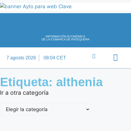
INFORMACIÓN ECONÓMICA
DE LA COMARCA DE ANTEQUERA
7 agosto 2026
08:04 CET
Directorio Empre
Etiqueta: althenia
Ir a otra categoría