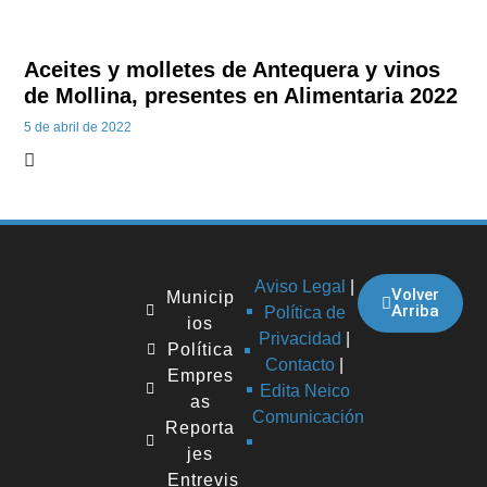
Aceites y molletes de Antequera y vinos
de Mollina, presentes en Alimentaria 2022
5 de abril de 2022
Aviso Legal
|
Volver
Municip
Arriba
Política de
ios
Privacidad
|
Política
Contacto
|
Empres
Edita Neico
as
Comunicación
Reporta
jes
Entrevis