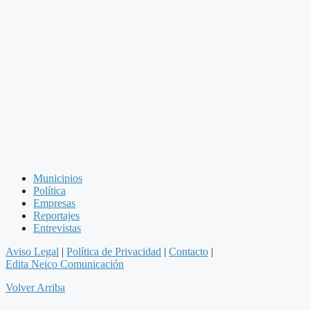
Municipios
Política
Empresas
Reportajes
Entrevistas
Aviso Legal
|
Política de Privacidad
|
Contacto
|
Edita Neico Comunicación
Volver Arriba