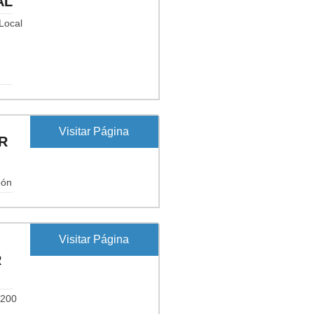
AL
 Local
Visitar Página
R
eón
Visitar Página
R
9200
,