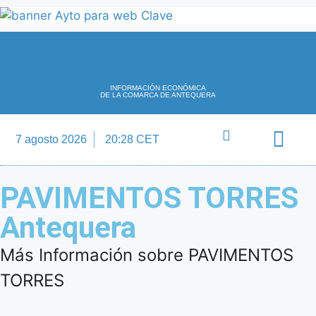
INFORMACIÓN ECONÓMICA
DE LA COMARCA DE ANTEQUERA
7 agosto 2026
20:28 CET
Directorio Empre
PAVIMENTOS TORRES
Antequera
Más Información sobre PAVIMENTOS
TORRES