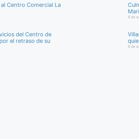
 al Centro Comercial La
Culm
Marí
6 de a
icios del Centro de
Vill
por el retraso de su
quie
6 de a