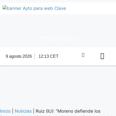
INFORMACIÓN ECONÓMICA
DE LA COMARCA DE ANTEQUERA
9 agosto 2026
12:13 CET
Directorio Empre
Inicio
|
Noticias
|
Ruiz (IU): “Moreno defiende los