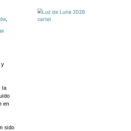
,
eba
ga
V
 y
 la
uido
n en
n sido