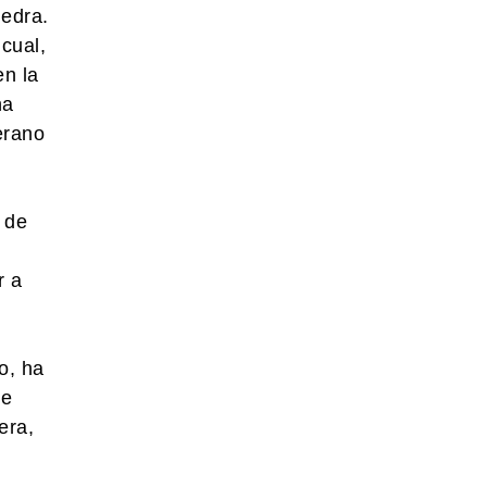
iedra.
cual,
en la
na
erano
 de
r a
o, ha
de
era,