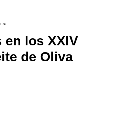
xtra
s en los XXIV
ite de Oliva