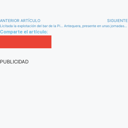
ANTERIOR ARTÍCULO
SIGUIENTE
Licitada la explotación del bar de la Piscina Municipal de Villanueva de Algaidas
Antequera, presente en unas jornadas profesionales de turismo en Serbia, Croacia y Eslovenia
Comparte el artículo:
PUBLICIDAD