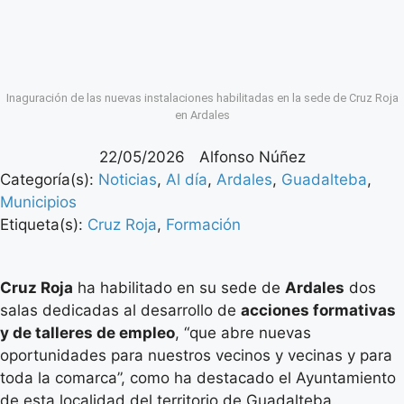
Inaguración de las nuevas instalaciones habilitadas en la sede de Cruz Roja
en Ardales
22/05/2026
Alfonso Núñez
Categoría(s):
Noticias
,
Al día
,
Ardales
,
Guadalteba
,
Municipios
Etiqueta(s):
Cruz Roja
,
Formación
Cruz Roja
ha habilitado en su sede de
Ardales
dos
salas dedicadas al desarrollo de
acciones formativas
y de talleres de empleo
, “que abre nuevas
oportunidades para nuestros vecinos y vecinas y para
toda la comarca”, como ha destacado el Ayuntamiento
de esta localidad del territorio de Guadalteba.