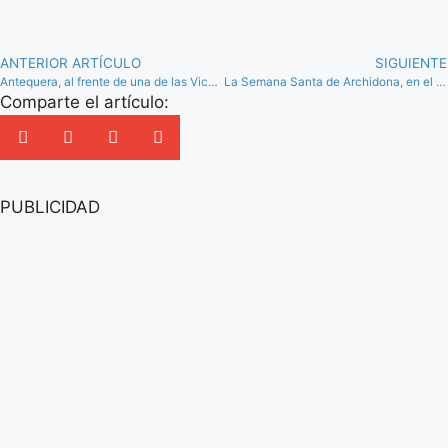
ANTERIOR ARTÍCULO
SIGUIENTE
Antequera, al frente de una de las Vicepresidencias de la asociación Spain by Train
La Semana Santa de Archidona, en el Canal Cofrade de ACUTEL para su difusión nacional
Comparte el artículo:
PUBLICIDAD