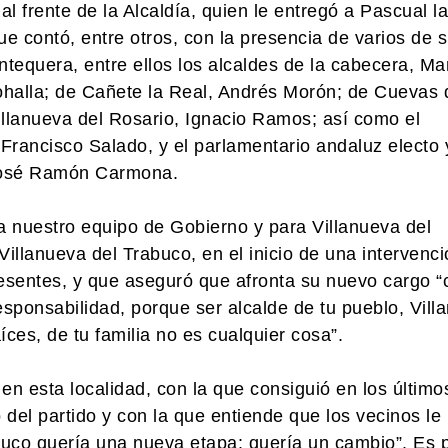
l frente de la Alcaldía, quien le entregó a Pascual l
e contó, entre otros, con la presencia de varios de 
equera, entre ellos los alcaldes de la cabecera, Ma
halla; de Cañete la Real, Andrés Morón; de Cuevas 
llanueva del Rosario, Ignacio Ramos; así como el
Francisco Salado, y el parlamentario andaluz electo 
 José Ramón Carmona.
a nuestro equipo de Gobierno y para Villanueva del
illanueva del Trabuco, en el inicio de una intervenc
resentes, y que aseguró que afronta su nuevo cargo “
ponsabilidad, porque ser alcalde de tu pueblo, Vill
íces, de tu familia no es cualquier cosa”.
P en esta localidad, con la que consiguió en los último
 del partido y con la que entiende que los vecinos le
buco quería una nueva etapa: quería un cambio”. Es 