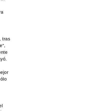
va
 tras
e”,
ente
ayó.
ejor
sólo
el