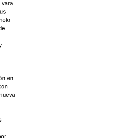
a vara
sus
nolo
de
y
ión en
con
anueva
s
por