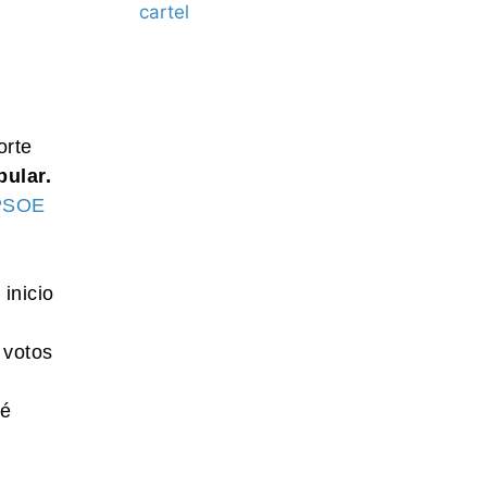
orte
pular.
 PSOE
 inicio
 votos
sé