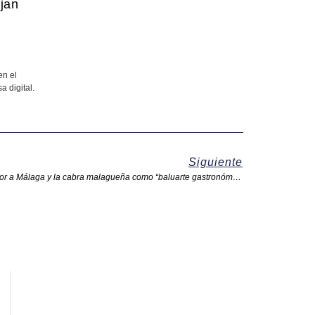
ejan
en el
a digital.
Siguiente
Agrogant 2026 abre con la vuelta de Sabor a Málaga y la cabra malagueña como “baluarte gastronómico”