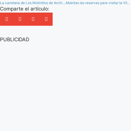
La carretera de Los Molinillos de Archidona, cortada durante un mes por obras de mejora
Abiertas las reservas para visitar la Villa Romana de la Estación de Antequera
Comparte el artículo:
PUBLICIDAD